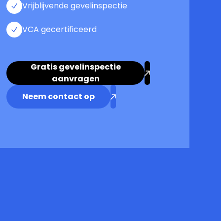
Vrijblijvende gevelinspectie
VCA gecertificeerd
Gratis gevelinspectie
aanvragen
Neem contact op