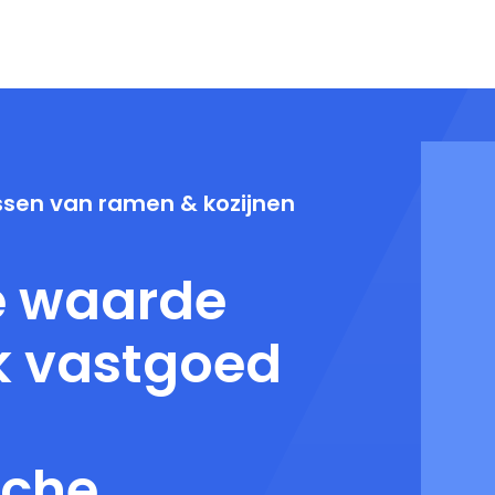
wassen van ramen & kozijnen
e waarde
jk vastgoed
sche